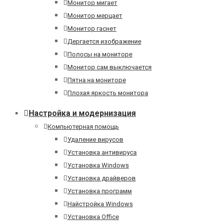
Монитор мигает
Монитор мерцает
Монитор гаснет
Дергается изображение
Полосы на мониторе
Монитор сам выключается
Пятна на мониторе
Плохая яркость монитора
Настройка и модернизация
Компьютерная помощь
Удаление вирусов
Установка антивируса
Установка Windows
Установка драйверов
Установка программ
Найстройка Windows
Установка Office