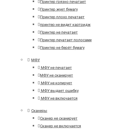
Принтер грязно печатает
Принтер жует бумагу
Принтер плохо печатает
принтер не видит картридж
Принтер не печатает
Принтер печатает полосами
Принтер не берёт бумагу
МФУ
МФУ не печатает
МФУ не сканирует
МФУ не копирует
МФУ выдает ошибку
МФУ не включается
Сканеры
Сканер не сканирует
Сканер не включается