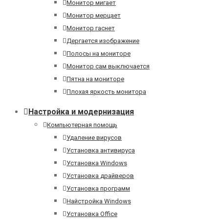
Монитор мигает
Монитор мерцает
Монитор гаснет
Дергается изображение
Полосы на мониторе
Монитор сам выключается
Пятна на мониторе
Плохая яркость монитора
Настройка и модернизация
Компьютерная помощь
Удаление вирусов
Установка антивируса
Установка Windows
Установка драйверов
Установка программ
Найстройка Windows
Установка Office