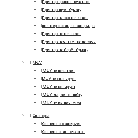
Принтер грязно печатает
Принтер жует бумагу
Принтер плохо печатает
принтер не видит картридж
Принтер не печатает
Принтер печатает полосами
Принтер не берёт бумагу
МФУ
МФУ не печатает
МФУ не сканирует
МФУ не копирует
МФУ выдает ошибку
МФУ не включается
Сканеры
Сканер не сканирует
Сканер не включается