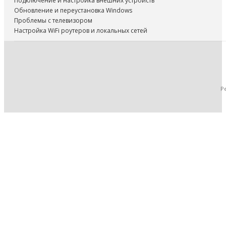
Подключение и настройка внешних устройств
Обновление и переустановка Windows
Проблемы с телевизором
Настройка WiFi роутеров и локальных сетей
Р