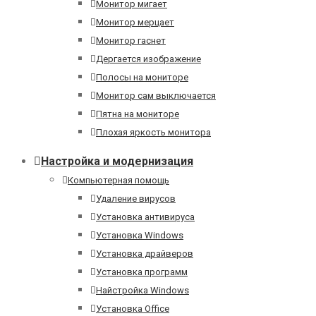
Монитор мигает
Монитор мерцает
Монитор гаснет
Дергается изображение
Полосы на мониторе
Монитор сам выключается
Пятна на мониторе
Плохая яркость монитора
Настройка и модернизация
Компьютерная помощь
Удаление вирусов
Установка антивируса
Установка Windows
Установка драйверов
Установка программ
Найстройка Windows
Установка Office