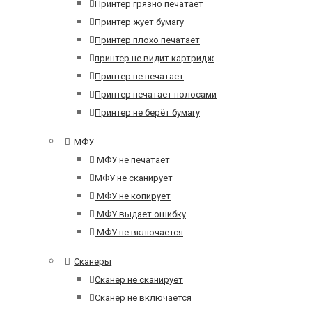
Принтер грязно печатает
Принтер жует бумагу
Принтер плохо печатает
принтер не видит картридж
Принтер не печатает
Принтер печатает полосами
Принтер не берёт бумагу
МФУ
МФУ не печатает
МФУ не сканирует
МФУ не копирует
МФУ выдает ошибку
МФУ не включается
Сканеры
Сканер не сканирует
Сканер не включается