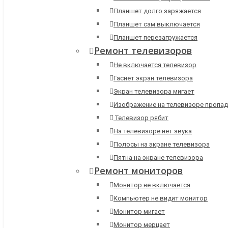
Планшет долго заряжается
Планшет сам выключается
Планшет перезагружается
Ремонт телевизоров
Не включается телевизор
Гаснет экран телевизора
Экран телевизора мигает
Изображение на телевизоре пропад
Телевизор рябит
На телевизоре нет звука
Полосы на экране телевизора
Пятна на экране телевизора
Ремонт мониторов
Монитор не включается
Компьютер не видит монитор
Монитор мигает
Монитор мерцает