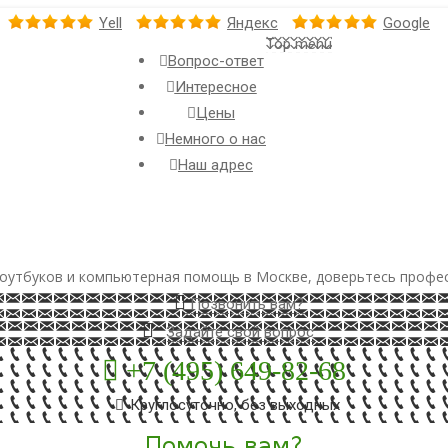
Yell
Яндекс
Google
Top menu
Вопрос-ответ
Интересное
Цены
Немного о нас
Наш адрес
оутбуков и компьютерная помощь в Москве, доверьтесь профе
Позвонить вам?
Задайте свой вопрос
+7 (495) 649-82-68
Круглосуточно, без выходных