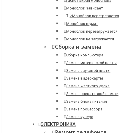
Гаснет экран моноблока
Моноблок зависает
>
Моноблок перегревается
Моноблок шумит
Моноблок перезагружается
Моноблок не загружается
Сборка и замена
Сборка компьютера
Замена материнской платы
Замена звуковой платы
Замена видеокарты
Замена жесткого диска
Замена оперативной памяти
Замена блока питания
Замена процессора
Замена кулера
ЭЛЕКТРОНИКА
Ремонт телефонов