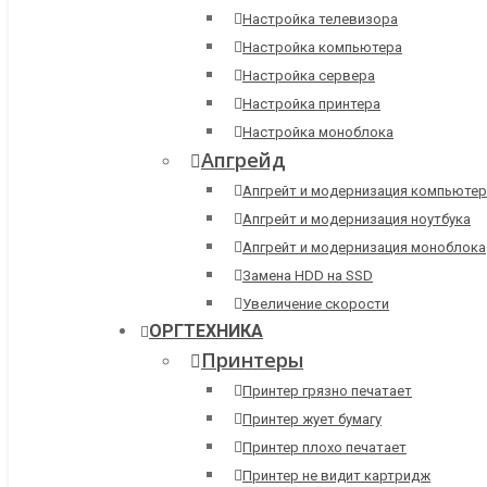
Настройка телевизора
Настройка компьютера
Настройка сервера
Настройка принтера
Настройка моноблока
Апгрейд
Апгрейт и модернизация компьютер
Апгрейт и модернизация ноутбука
Апгрейт и модернизация моноблока
Замена HDD на SSD
Увеличение скорости
ОРГТЕХНИКА
Принтеры
Принтер грязно печатает
Принтер жует бумагу
Принтер плохо печатает
Принтер не видит картридж