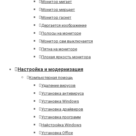
Монитор мигает
Монитор мерцает
Монитор гаснет
Дергается изображение
Полосы на мониторе
Монитор сам выключается
Пятна на мониторе
Плохая яркость монитора
Настройка и модернизация
Компьютерная помощь
Удаление вирусов
Установка антивируса
Установка Windows
Установка драйверов
Установка программ
Найстройка Windows
Установка Office