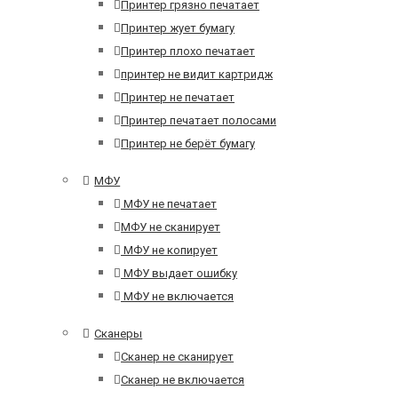
Принтер грязно печатает
Принтер жует бумагу
Принтер плохо печатает
принтер не видит картридж
Принтер не печатает
Принтер печатает полосами
Принтер не берёт бумагу
МФУ
МФУ не печатает
МФУ не сканирует
МФУ не копирует
МФУ выдает ошибку
МФУ не включается
Сканеры
Сканер не сканирует
Сканер не включается