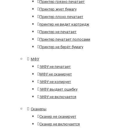
Принтер грязно печатает
Принтер жует бумагу
Принтер плохо печатает
принтер не видит картридж
Принтер не печатает
Принтер печатает полосами
Принтер не берёт бумагу
МФУ
МФУ не печатает
МФУ не сканирует
МФУ не копирует
МФУ выдает ошибку
МФУ не включается
Сканеры
Сканер не сканирует
Сканер не включается