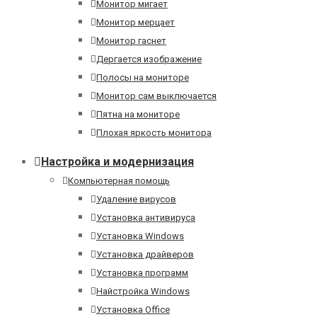
Монитор мигает
Монитор мерцает
Монитор гаснет
Дергается изображение
Полосы на мониторе
Монитор сам выключается
Пятна на мониторе
Плохая яркость монитора
Настройка и модернизация
Компьютерная помощь
Удаление вирусов
Установка антивируса
Установка Windows
Установка драйверов
Установка программ
Найстройка Windows
Установка Office