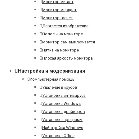
Монитор мигает
Монитор мерцает
Монитор гаснет
Дергается изображение
Полосы на мониторе
Монитор сам выключается
Пятна на мониторе
Плохая яркость монитора
Настройка и модернизация
Компьютерная помощь
Удаление вирусов
Установка антивируса
Установка Windows
Установка драйверов
Установка программ
Найстройка Windows
Установка Office