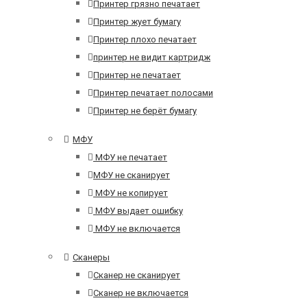
Принтер грязно печатает
Принтер жует бумагу
Принтер плохо печатает
принтер не видит картридж
Принтер не печатает
Принтер печатает полосами
Принтер не берёт бумагу
МФУ
МФУ не печатает
МФУ не сканирует
МФУ не копирует
МФУ выдает ошибку
МФУ не включается
Сканеры
Сканер не сканирует
Сканер не включается