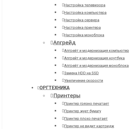
Настройка телевизора
Настройка компьютера
Настройка сервера
Настройка принтера
Настройка моноблока
Апгрейд
Апгрейт и модернизация компьютер
Апгрейт и модернизация ноутбука
Апгрейт и модернизация моноблока
Замена HDD на SSD
Увеличение скорости
ОРГТЕХНИКА
Принтеры
Принтер грязно печатает
Принтер жует бумагу
Принтер плохо печатает
Принтер не видит картридж