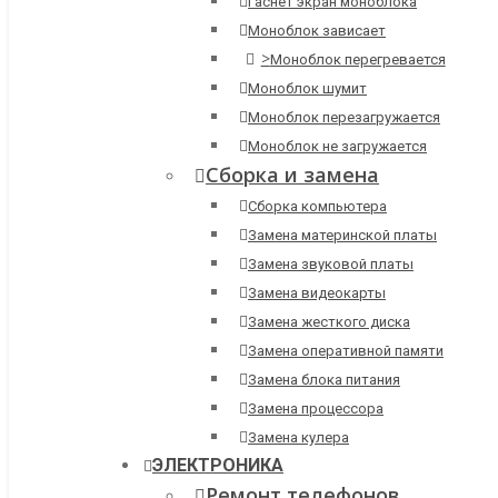
Гаснет экран моноблока
Моноблок зависает
>
Моноблок перегревается
Моноблок шумит
Моноблок перезагружается
Моноблок не загружается
Сборка и замена
Сборка компьютера
Замена материнской платы
Замена звуковой платы
Замена видеокарты
Замена жесткого диска
Замена оперативной памяти
Замена блока питания
Замена процессора
Замена кулера
ЭЛЕКТРОНИКА
Ремонт телефонов