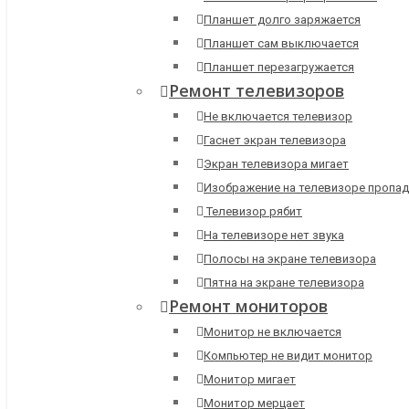
Планшет долго заряжается
Планшет сам выключается
Планшет перезагружается
Ремонт телевизоров
Не включается телевизор
Гаснет экран телевизора
Экран телевизора мигает
Изображение на телевизоре пропад
Телевизор рябит
На телевизоре нет звука
Полосы на экране телевизора
Пятна на экране телевизора
Ремонт мониторов
Монитор не включается
Компьютер не видит монитор
Монитор мигает
Монитор мерцает