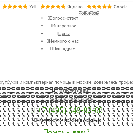
Yell
Яндекс
Google
Top menu
Вопрос-ответ
Интересное
Цены
Немного о нас
Наш адрес
оутбуков и компьютерная помощь в Москве, доверьтесь профе
Позвонить вам?
Задайте свой вопрос
+7 (495) 649-82-68
Круглосуточно, без выходных