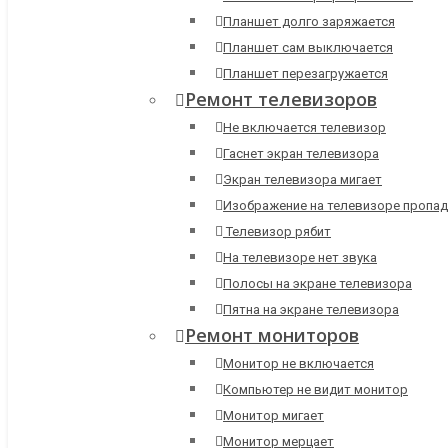
Планшет долго заряжается
Планшет сам выключается
Планшет перезагружается
Ремонт телевизоров
Не включается телевизор
Гаснет экран телевизора
Экран телевизора мигает
Изображение на телевизоре пропад
Телевизор рябит
На телевизоре нет звука
Полосы на экране телевизора
Пятна на экране телевизора
Ремонт мониторов
Монитор не включается
Компьютер не видит монитор
Монитор мигает
Монитор мерцает