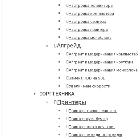
Настройка телевизора
Настройка компьютера
Настройка сервера
Настройка принтера
Настройка моноблока
Апгрейд
Апгрейт и модернизация компьютер
Апгрейт и модернизация ноутбука
Апгрейт и модернизация моноблока
Замена HDD на SSD
Увеличение скорости
ОРГТЕХНИКА
Принтеры
Принтер грязно печатает
Принтер жует бумагу
Принтер плохо печатает
Принтер не видит картридж