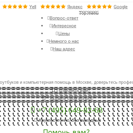
Yell
Яндекс
Google
Top menu
Вопрос-ответ
Интересное
Цены
Немного о нас
Наш адрес
оутбуков и компьютерная помощь в Москве, доверьтесь профе
Позвонить вам?
Задайте свой вопрос
+7 (495) 649-82-68
Круглосуточно, без выходных