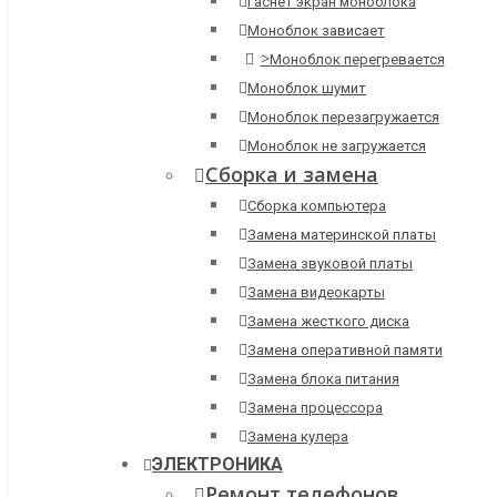
Гаснет экран моноблока
Моноблок зависает
>
Моноблок перегревается
Моноблок шумит
Моноблок перезагружается
Моноблок не загружается
Сборка и замена
Сборка компьютера
Замена материнской платы
Замена звуковой платы
Замена видеокарты
Замена жесткого диска
Замена оперативной памяти
Замена блока питания
Замена процессора
Замена кулера
ЭЛЕКТРОНИКА
Ремонт телефонов