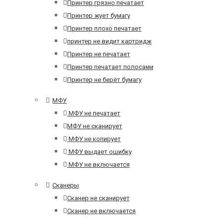
Принтер грязно печатает
Принтер жует бумагу
Принтер плохо печатает
принтер не видит картридж
Принтер не печатает
Принтер печатает полосами
Принтер не берёт бумагу
МФУ
МФУ не печатает
МФУ не сканирует
МФУ не копирует
МФУ выдает ошибку
МФУ не включается
Сканеры
Сканер не сканирует
Сканер не включается