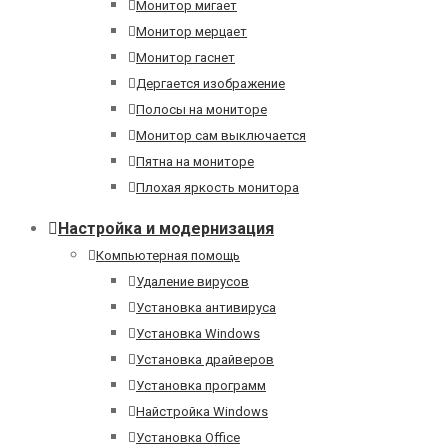
Монитор мигает
Монитор мерцает
Монитор гаснет
Дергается изображение
Полосы на мониторе
Монитор сам выключается
Пятна на мониторе
Плохая яркость монитора
Настройка и модернизация
Компьютерная помощь
Удаление вирусов
Установка антивируса
Установка Windows
Установка драйверов
Установка программ
Найстройка Windows
Установка Office