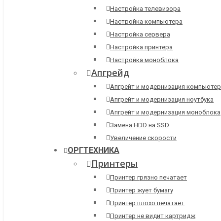
Настройка телевизора
Настройка компьютера
Настройка сервера
Настройка принтера
Настройка моноблока
Апгрейд
Апгрейт и модернизация компьютер
Апгрейт и модернизация ноутбука
Апгрейт и модернизация моноблока
Замена HDD на SSD
Увеличение скорости
ОРГТЕХНИКА
Принтеры
Принтер грязно печатает
Принтер жует бумагу
Принтер плохо печатает
Принтер не видит картридж