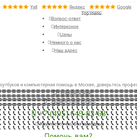
Yell
Яндекс
Google
Top menu
Вопрос-ответ
Интересное
Цены
Немного о нас
Наш адрес
оутбуков и компьютерная помощь в Москве, доверьтесь профе
Позвонить вам?
Задайте свой вопрос
+7 (495) 649-82-68
Круглосуточно, без выходных