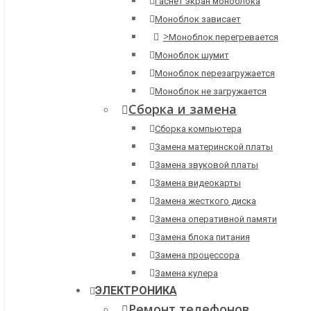
Гаснет экран моноблока
Моноблок зависает
>
Моноблок перегревается
Моноблок шумит
Моноблок перезагружается
Моноблок не загружается
Сборка и замена
Сборка компьютера
Замена материнской платы
Замена звуковой платы
Замена видеокарты
Замена жесткого диска
Замена оперативной памяти
Замена блока питания
Замена процессора
Замена кулера
ЭЛЕКТРОНИКА
Ремонт телефонов