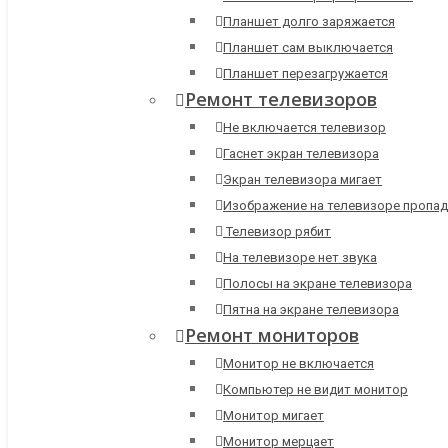
Планшет долго заряжается
Планшет сам выключается
Планшет перезагружается
Ремонт телевизоров
Не включается телевизор
Гаснет экран телевизора
Экран телевизора мигает
Изображение на телевизоре пропад
Телевизор рябит
На телевизоре нет звука
Полосы на экране телевизора
Пятна на экране телевизора
Ремонт мониторов
Монитор не включается
Компьютер не видит монитор
Монитор мигает
Монитор мерцает