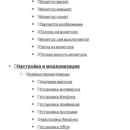
Монитор мигает
Монитор мерцает
Монитор гаснет
Дергается изображение
Полосы на мониторе
Монитор сам выключается
Пятна на мониторе
Плохая яркость монитора
Настройка и модернизация
Компьютерная помощь
Удаление вирусов
Установка антивируса
Установка Windows
Установка драйверов
Установка программ
Найстройка Windows
Установка Office