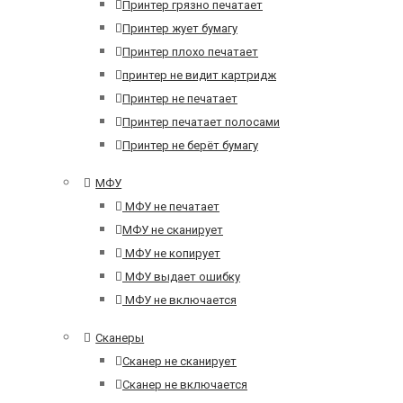
Принтер грязно печатает
Принтер жует бумагу
Принтер плохо печатает
принтер не видит картридж
Принтер не печатает
Принтер печатает полосами
Принтер не берёт бумагу
МФУ
МФУ не печатает
МФУ не сканирует
МФУ не копирует
МФУ выдает ошибку
МФУ не включается
Сканеры
Сканер не сканирует
Сканер не включается