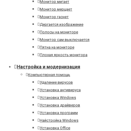
Монитор мигает
Монитор мерцает
Монитор гаснет
Дергается изображение
Полосы на мониторе
Монитор сам выключается
Пятна на мониторе
Плохая яркость монитора
Настройка и модернизация
Компьютерная помощь
Удаление вирусов
Установка антивируса
Установка Windows
Установка драйверов
Установка программ
Найстройка Windows
Установка Office