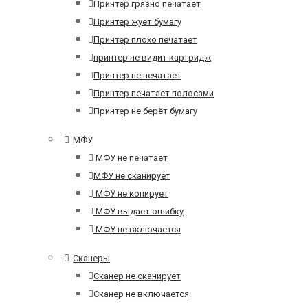
Принтер грязно печатает
Принтер жует бумагу
Принтер плохо печатает
принтер не видит картридж
Принтер не печатает
Принтер печатает полосами
Принтер не берёт бумагу
МФУ
МФУ не печатает
МФУ не сканирует
МФУ не копирует
МФУ выдает ошибку
МФУ не включается
Сканеры
Сканер не сканирует
Сканер не включается