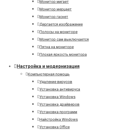
Монитор мигает
Монитор мерцает
Монитор гаснет
Дергается изображение
Полосы на мониторе
Монитор сам выключается
Пятна на мониторе
Плохая яркость монитора
Настройка и модернизация
Компьютерная помощь
Удаление вирусов
Установка антивируса
Установка Windows
Установка драйверов
Установка программ
Найстройка Windows
Установка Office