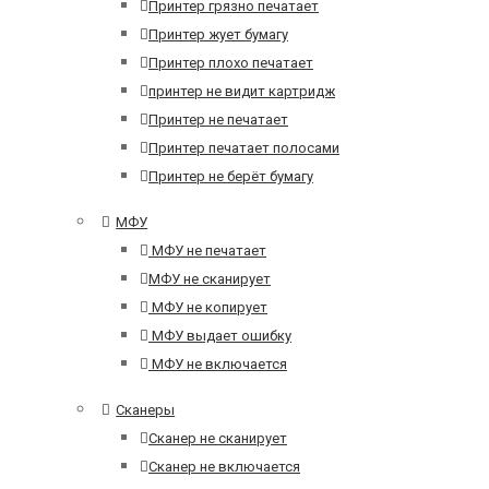
Принтер грязно печатает
Принтер жует бумагу
Принтер плохо печатает
принтер не видит картридж
Принтер не печатает
Принтер печатает полосами
Принтер не берёт бумагу
МФУ
МФУ не печатает
МФУ не сканирует
МФУ не копирует
МФУ выдает ошибку
МФУ не включается
Сканеры
Сканер не сканирует
Сканер не включается