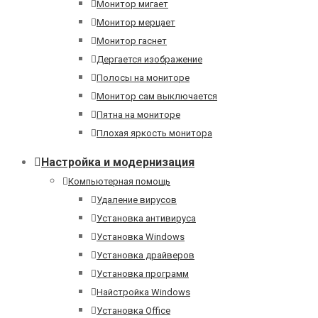
Монитор мигает
Монитор мерцает
Монитор гаснет
Дергается изображение
Полосы на мониторе
Монитор сам выключается
Пятна на мониторе
Плохая яркость монитора
Настройка и модернизация
Компьютерная помощь
Удаление вирусов
Установка антивируса
Установка Windows
Установка драйверов
Установка программ
Найстройка Windows
Установка Office