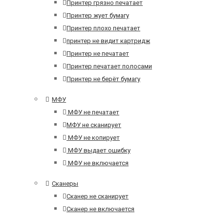
Принтер грязно печатает
Принтер жует бумагу
Принтер плохо печатает
принтер не видит картридж
Принтер не печатает
Принтер печатает полосами
Принтер не берёт бумагу
МФУ
МФУ не печатает
МФУ не сканирует
МФУ не копирует
МФУ выдает ошибку
МФУ не включается
Сканеры
Сканер не сканирует
Сканер не включается