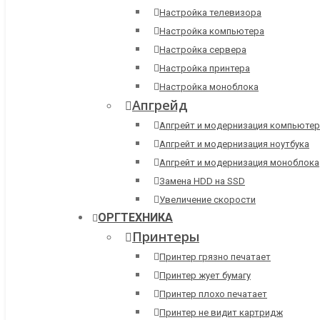
Настройка телевизора
Настройка компьютера
Настройка сервера
Настройка принтера
Настройка моноблока
Апгрейд
Апгрейт и модернизация компьютер
Апгрейт и модернизация ноутбука
Апгрейт и модернизация моноблока
Замена HDD на SSD
Увеличение скорости
ОРГТЕХНИКА
Принтеры
Принтер грязно печатает
Принтер жует бумагу
Принтер плохо печатает
Принтер не видит картридж