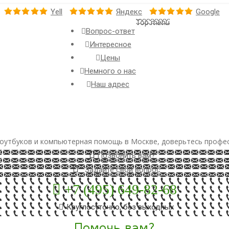
Yell
Яндекс
Google
Top menu
Вопрос-ответ
Интересное
Цены
Немного о нас
Наш адрес
оутбуков и компьютерная помощь в Москве, доверьтесь профе
Позвонить вам?
Задайте свой вопрос
+7 (495) 649-82-68
Круглосуточно, без выходных