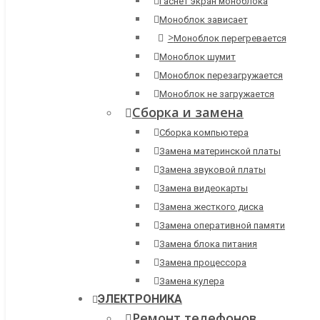
Гаснет экран моноблока
Моноблок зависает
>
Моноблок перегревается
Моноблок шумит
Моноблок перезагружается
Моноблок не загружается
Сборка и замена
Сборка компьютера
Замена материнской платы
Замена звуковой платы
Замена видеокарты
Замена жесткого диска
Замена оперативной памяти
Замена блока питания
Замена процессора
Замена кулера
ЭЛЕКТРОНИКА
Ремонт телефонов