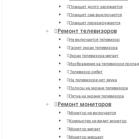
Планшет долго заряжается
Планшет сам выключается
Планшет перезагружается
Ремонт телевизоров
Не включается телевизор
Гаснет экран телевизора
Экран телевизора мигает
Изображение на телевизоре пропад
Телевизор рябит
На телевизоре нет звука
Полосы на экране телевизора
Пятна на экране телевизора
Ремонт мониторов
Монитор не включается
Компьютер не видит монитор
Монитор мигает
Монитор мерцает