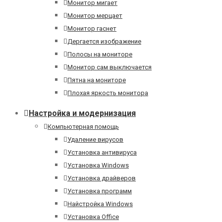
Монитор мигает
Монитор мерцает
Монитор гаснет
Дергается изображение
Полосы на мониторе
Монитор сам выключается
Пятна на мониторе
Плохая яркость монитора
Настройка и модернизация
Компьютерная помощь
Удаление вирусов
Установка антивируса
Установка Windows
Установка драйверов
Установка программ
Найстройка Windows
Установка Office