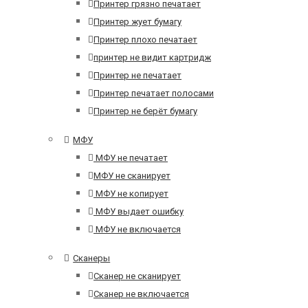
Принтер грязно печатает
Принтер жует бумагу
Принтер плохо печатает
принтер не видит картридж
Принтер не печатает
Принтер печатает полосами
Принтер не берёт бумагу
МФУ
МФУ не печатает
МФУ не сканирует
МФУ не копирует
МФУ выдает ошибку
МФУ не включается
Сканеры
Сканер не сканирует
Сканер не включается