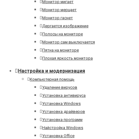
Монитор мигает
Монитор мерцает
Монитор гаснет
Дергается изображение
Полосы на мониторе
Монитор сам выключается
Пятна на мониторе
Плохая яркость монитора
Настройка и модернизация
Компьютерная помощь
Удаление вирусов
Установка антивируса
Установка Windows
Установка драйверов
Установка программ
Найстройка Windows
Установка Office