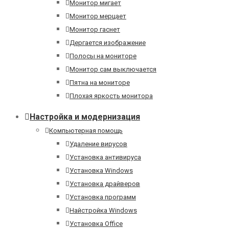
Монитор мигает
Монитор мерцает
Монитор гаснет
Дергается изображение
Полосы на мониторе
Монитор сам выключается
Пятна на мониторе
Плохая яркость монитора
Настройка и модернизация
Компьютерная помощь
Удаление вирусов
Установка антивируса
Установка Windows
Установка драйверов
Установка программ
Найстройка Windows
Установка Office