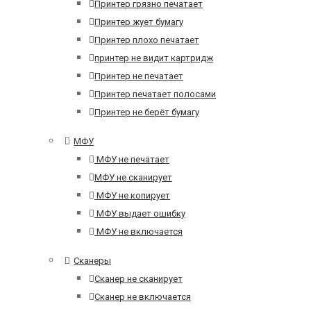
Принтер грязно печатает
Принтер жует бумагу
Принтер плохо печатает
принтер не видит картридж
Принтер не печатает
Принтер печатает полосами
Принтер не берёт бумагу
МФУ
МФУ не печатает
МФУ не сканирует
МФУ не копирует
МФУ выдает ошибку
МФУ не включается
Сканеры
Сканер не сканирует
Сканер не включается