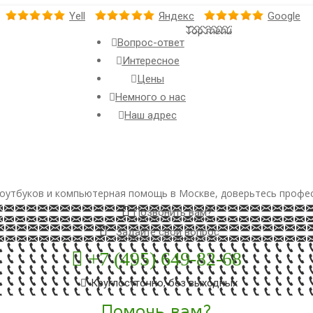
Yell
Яндекс
Google
Top menu
Вопрос-ответ
Интересное
Цены
Немного о нас
Наш адрес
оутбуков и компьютерная помощь в Москве, доверьтесь профе
Позвонить вам?
Задайте свой вопрос
+7 (495) 649-82-68
Круглосуточно, без выходных