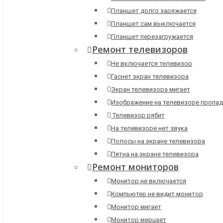
Планшет долго заряжается
Планшет сам выключается
Планшет перезагружается
Ремонт телевизоров
Не включается телевизор
Гаснет экран телевизора
Экран телевизора мигает
Изображение на телевизоре пропад
Телевизор рябит
На телевизоре нет звука
Полосы на экране телевизора
Пятна на экране телевизора
Ремонт мониторов
Монитор не включается
Компьютер не видит монитор
Монитор мигает
Монитор мерцает