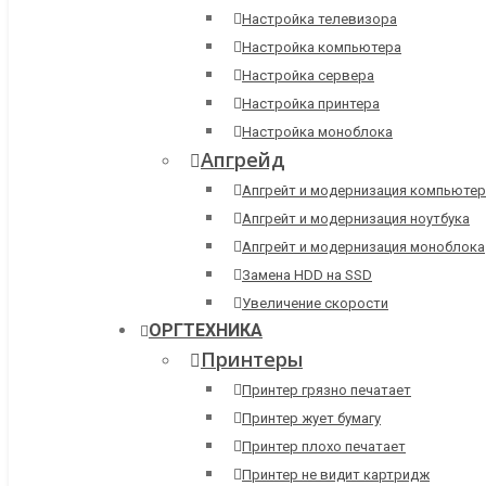
Настройка телевизора
Настройка компьютера
Настройка сервера
Настройка принтера
Настройка моноблока
Апгрейд
Апгрейт и модернизация компьютер
Апгрейт и модернизация ноутбука
Апгрейт и модернизация моноблока
Замена HDD на SSD
Увеличение скорости
ОРГТЕХНИКА
Принтеры
Принтер грязно печатает
Принтер жует бумагу
Принтер плохо печатает
Принтер не видит картридж