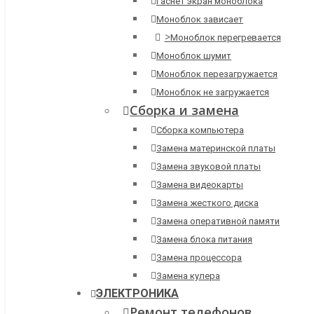
Гаснет экран моноблока
Моноблок зависает
>
Моноблок перегревается
Моноблок шумит
Моноблок перезагружается
Моноблок не загружается
Сборка и замена
Сборка компьютера
Замена материнской платы
Замена звуковой платы
Замена видеокарты
Замена жесткого диска
Замена оперативной памяти
Замена блока питания
Замена процессора
Замена кулера
ЭЛЕКТРОНИКА
Ремонт телефонов