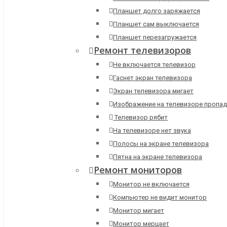
Планшет долго заряжается
Планшет сам выключается
Планшет перезагружается
Ремонт телевизоров
Не включается телевизор
Гаснет экран телевизора
Экран телевизора мигает
Изображение на телевизоре пропад
Телевизор рябит
На телевизоре нет звука
Полосы на экране телевизора
Пятна на экране телевизора
Ремонт мониторов
Монитор не включается
Компьютер не видит монитор
Монитор мигает
Монитор мерцает