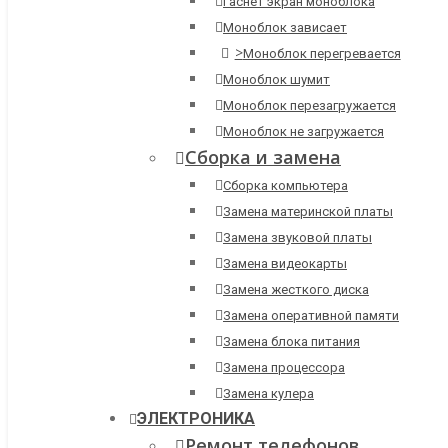
Гаснет экран моноблока
Моноблок зависает
>
Моноблок перегревается
Моноблок шумит
Моноблок перезагружается
Моноблок не загружается
Сборка и замена
Сборка компьютера
Замена материнской платы
Замена звуковой платы
Замена видеокарты
Замена жесткого диска
Замена оперативной памяти
Замена блока питания
Замена процессора
Замена кулера
ЭЛЕКТРОНИКА
Ремонт телефонов