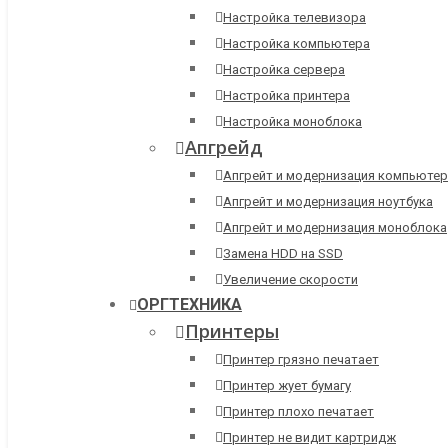
Настройка телевизора
Настройка компьютера
Настройка сервера
Настройка принтера
Настройка моноблока
Апгрейд
Апгрейт и модернизация компьютер
Апгрейт и модернизация ноутбука
Апгрейт и модернизация моноблока
Замена HDD на SSD
Увеличение скорости
ОРГТЕХНИКА
Принтеры
Принтер грязно печатает
Принтер жует бумагу
Принтер плохо печатает
Принтер не видит картридж