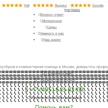
Yell
Яндекс
Google
Top menu
Вопрос-ответ
Интересное
Цены
Немного о нас
Наш адрес
оутбуков и компьютерная помощь в Москве, доверьтесь профе
Позвонить вам?
Задайте свой вопрос
+7 (495) 649-82-68
Круглосуточно, без выходных