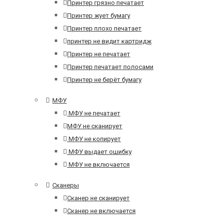
Принтер грязно печатает
Принтер жует бумагу
Принтер плохо печатает
принтер не видит картридж
Принтер не печатает
Принтер печатает полосами
Принтер не берёт бумагу
МФУ
МФУ не печатает
МФУ не сканирует
МФУ не копирует
МФУ выдает ошибку
МФУ не включается
Сканеры
Сканер не сканирует
Сканер не включается