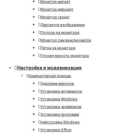
Монитор мигает
Монитор мерцает
Монитор гаснет
Дергается изображение
Полосы на мониторе
Монитор сам выключается
Пятна на мониторе
Плохая яркость монитора
Настройка и модернизация
Компьютерная помощь
Удаление вирусов
Установка антивируса
Установка Windows
Установка драйверов
Установка программ
Найстройка Windows
Установка Office