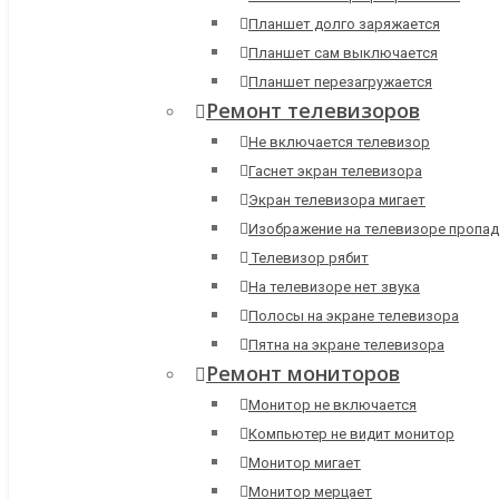
Планшет долго заряжается
Планшет сам выключается
Планшет перезагружается
Ремонт телевизоров
Не включается телевизор
Гаснет экран телевизора
Экран телевизора мигает
Изображение на телевизоре пропад
Телевизор рябит
На телевизоре нет звука
Полосы на экране телевизора
Пятна на экране телевизора
Ремонт мониторов
Монитор не включается
Компьютер не видит монитор
Монитор мигает
Монитор мерцает