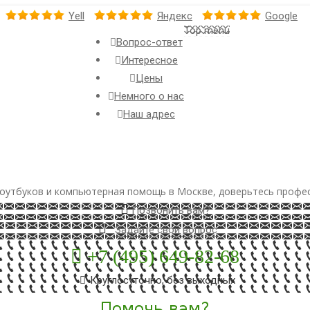
Yell
Яндекс
Google
Top menu
Вопрос-ответ
Интересное
Цены
Немного о нас
Наш адрес
оутбуков и компьютерная помощь в Москве, доверьтесь профе
Позвонить вам?
Задайте свой вопрос
+7 (495) 649-82-68
Круглосуточно, без выходных