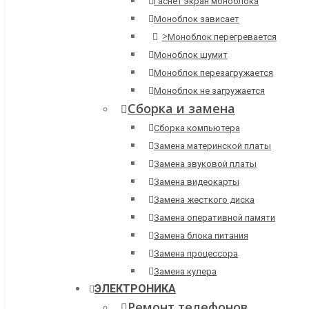
Гаснет экран моноблока
Моноблок зависает
>
Моноблок перегревается
Моноблок шумит
Моноблок перезагружается
Моноблок не загружается
Сборка и замена
Сборка компьютера
Замена материнской платы
Замена звуковой платы
Замена видеокарты
Замена жесткого диска
Замена оперативной памяти
Замена блока питания
Замена процессора
Замена кулера
ЭЛЕКТРОНИКА
Ремонт телефонов