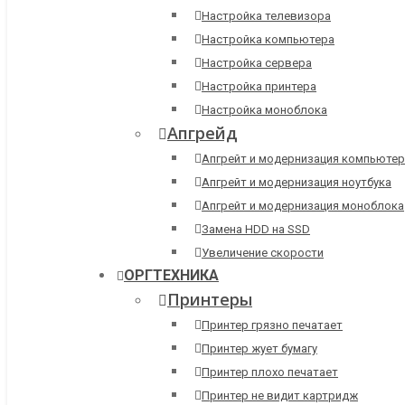
Настройка телевизора
Настройка компьютера
Настройка сервера
Настройка принтера
Настройка моноблока
Апгрейд
Апгрейт и модернизация компьютер
Апгрейт и модернизация ноутбука
Апгрейт и модернизация моноблока
Замена HDD на SSD
Увеличение скорости
ОРГТЕХНИКА
Принтеры
Принтер грязно печатает
Принтер жует бумагу
Принтер плохо печатает
Принтер не видит картридж