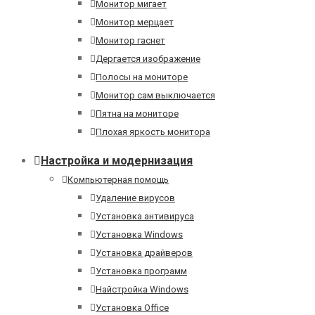
Монитор мигает
Монитор мерцает
Монитор гаснет
Дергается изображение
Полосы на мониторе
Монитор сам выключается
Пятна на мониторе
Плохая яркость монитора
Настройка и модернизация
Компьютерная помощь
Удаление вирусов
Установка антивируса
Установка Windows
Установка драйверов
Установка программ
Найстройка Windows
Установка Office