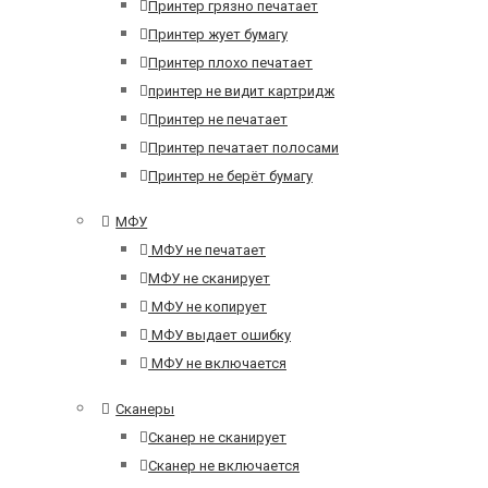
Принтер грязно печатает
Принтер жует бумагу
Принтер плохо печатает
принтер не видит картридж
Принтер не печатает
Принтер печатает полосами
Принтер не берёт бумагу
МФУ
МФУ не печатает
МФУ не сканирует
МФУ не копирует
МФУ выдает ошибку
МФУ не включается
Сканеры
Сканер не сканирует
Сканер не включается