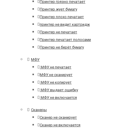
Принтер грязно печатает
Принтер жует бумагу
Принтер плохо печатает
принтер не видит картридж
Принтер не печатает
Принтер печатает полосами
Принтер не берёт бумагу
МФУ
МФУ не печатает
МФУ не сканирует
МФУ не копирует
МФУ выдает ошибку
МФУ не включается
Сканеры
Сканер не сканирует
Сканер не включается