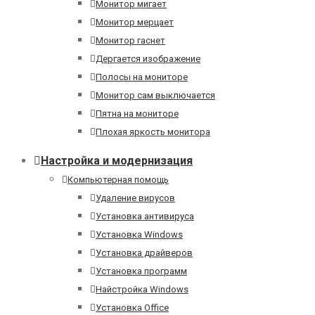
Монитор мигает
Монитор мерцает
Монитор гаснет
Дергается изображение
Полосы на мониторе
Монитор сам выключается
Пятна на мониторе
Плохая яркость монитора
Настройка и модернизация
Компьютерная помощь
Удаление вирусов
Установка антивируса
Установка Windows
Установка драйверов
Установка программ
Найстройка Windows
Установка Office