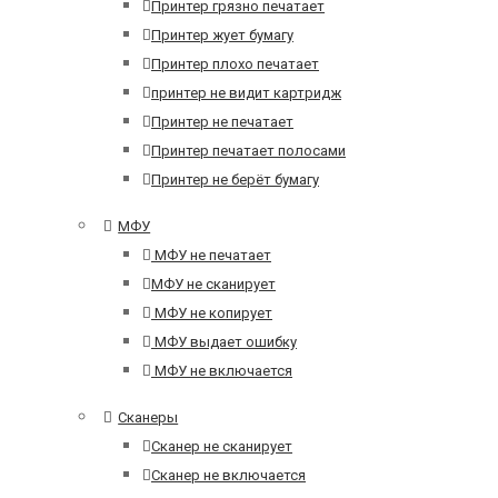
Принтер грязно печатает
Принтер жует бумагу
Принтер плохо печатает
принтер не видит картридж
Принтер не печатает
Принтер печатает полосами
Принтер не берёт бумагу
МФУ
МФУ не печатает
МФУ не сканирует
МФУ не копирует
МФУ выдает ошибку
МФУ не включается
Сканеры
Сканер не сканирует
Сканер не включается