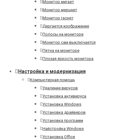
Монитор мигает
Монитор мерцает
Монитор гаснет
Дергается изображение
Полосы на мониторе
Монитор сам выключается
Пятна на мониторе
Плохая яркость монитора
Настройка и модернизация
Компьютерная помощь
Удаление вирусов
Установка антивируса
Установка Windows
Установка драйверов
Установка программ
Найстройка Windows
Установка Office