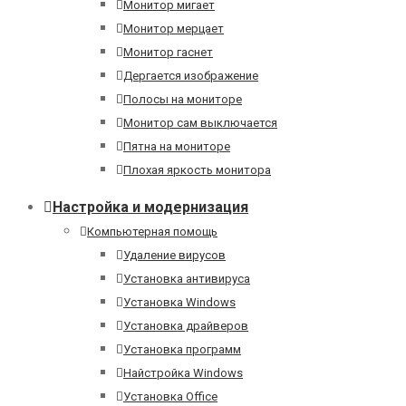
Монитор мигает
Монитор мерцает
Монитор гаснет
Дергается изображение
Полосы на мониторе
Монитор сам выключается
Пятна на мониторе
Плохая яркость монитора
Настройка и модернизация
Компьютерная помощь
Удаление вирусов
Установка антивируса
Установка Windows
Установка драйверов
Установка программ
Найстройка Windows
Установка Office