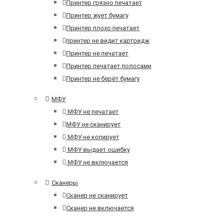
Принтер грязно печатает
Принтер жует бумагу
Принтер плохо печатает
принтер не видит картридж
Принтер не печатает
Принтер печатает полосами
Принтер не берёт бумагу
МФУ
МФУ не печатает
МФУ не сканирует
МФУ не копирует
МФУ выдает ошибку
МФУ не включается
Сканеры
Сканер не сканирует
Сканер не включается