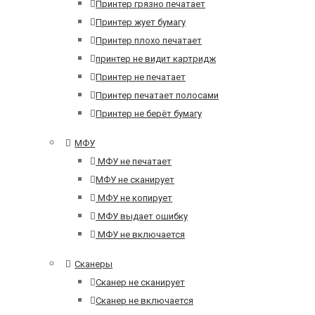
Принтер грязно печатает
Принтер жует бумагу
Принтер плохо печатает
принтер не видит картридж
Принтер не печатает
Принтер печатает полосами
Принтер не берёт бумагу
МФУ
МФУ не печатает
МФУ не сканирует
МФУ не копирует
МФУ выдает ошибку
МФУ не включается
Сканеры
Сканер не сканирует
Сканер не включается