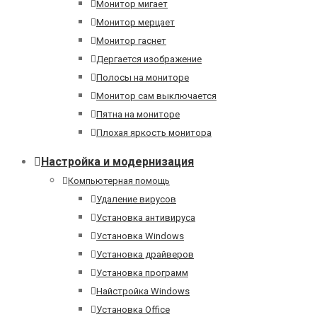
Монитор мигает
Монитор мерцает
Монитор гаснет
Дергается изображение
Полосы на мониторе
Монитор сам выключается
Пятна на мониторе
Плохая яркость монитора
Настройка и модернизация
Компьютерная помощь
Удаление вирусов
Установка антивируса
Установка Windows
Установка драйверов
Установка программ
Найстройка Windows
Установка Office