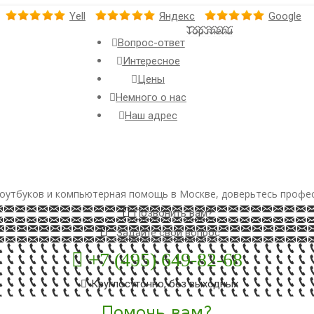
Yell
Яндекс
Google
Top menu
Вопрос-ответ
Интересное
Цены
Немного о нас
Наш адрес
оутбуков и компьютерная помощь в Москве, доверьтесь профе
Позвонить вам?
Задайте свой вопрос
+7 (495) 649-82-68
Круглосуточно, без выходных