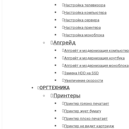
Настройка телевизора
Настройка компьютера
Настройка сервера
Настройка принтера
Настройка моноблока
Апгрейд
Апгрейт и модернизация компьютер
Апгрейт и модернизация ноутбука
Апгрейт и модернизация моноблока
Замена HDD на SSD
Увеличение скорости
ОРГТЕХНИКА
Принтеры
Принтер грязно печатает
Принтер жует бумагу
Принтер плохо печатает
Принтер не видит картридж