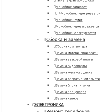
Гаснет экран моноблока
Моноблок зависает
>
Моноблок перегревается
Моноблок шумит
Моноблок перезагружается
Моноблок не загружается
Сборка и замена
Сборка компьютера
Замена материнской платы
Замена звуковой платы
Замена видеокарты
Замена жесткого диска
Замена оперативной памяти
Замена блока питания
Замена процессора
Замена кулера
ЭЛЕКТРОНИКА
Ремонт телефонов