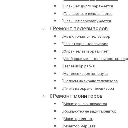
Планшет долго заряжается
Планшет сам выключается
Планшет перезагружается
Ремонт телевизоров
Не включается телевизор
Гаснет экран телевизора
Экран телевизора мигает
Изображение на телевизоре пропад
Телевизор рябит
На телевизоре нет звука
Полосы на экране телевизора
Пятна на экране телевизора
Ремонт мониторов
Монитор не включается
Компьютер не видит монитор
Монитор мигает
Монитор мерцает