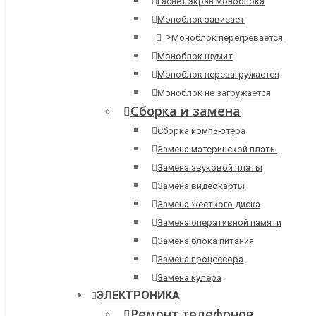
Гаснет экран моноблока
Моноблок зависает
>
Моноблок перегревается
Моноблок шумит
Моноблок перезагружается
Моноблок не загружается
Сборка и замена
Сборка компьютера
Замена материнской платы
Замена звуковой платы
Замена видеокарты
Замена жесткого диска
Замена оперативной памяти
Замена блока питания
Замена процессора
Замена кулера
ЭЛЕКТРОНИКА
Ремонт телефонов