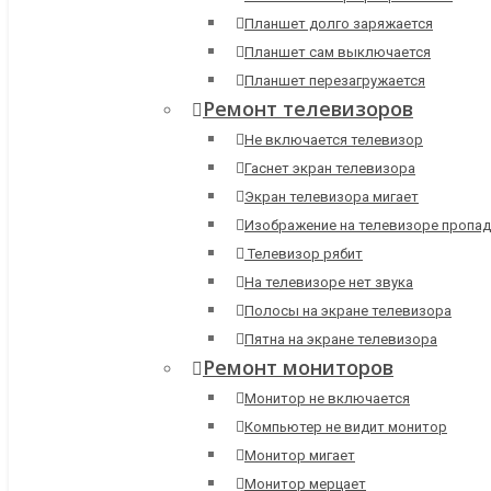
Планшет долго заряжается
Планшет сам выключается
Планшет перезагружается
Ремонт телевизоров
Не включается телевизор
Гаснет экран телевизора
Экран телевизора мигает
Изображение на телевизоре пропад
Телевизор рябит
На телевизоре нет звука
Полосы на экране телевизора
Пятна на экране телевизора
Ремонт мониторов
Монитор не включается
Компьютер не видит монитор
Монитор мигает
Монитор мерцает