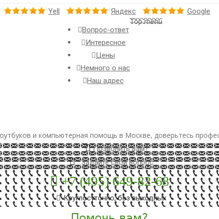
Yell
Яндекс
Google
Top menu
Вопрос-ответ
Интересное
Цены
Немного о нас
Наш адрес
оутбуков и компьютерная помощь в Москве, доверьтесь профе
Позвонить вам?
Задайте свой вопрос
+7 (495) 649-82-68
Круглосуточно, без выходных