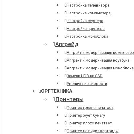
Настройка телевизора
Настройка компьютера
Настройка сервера
Настройка принтера
Настройка моноблока
Апгрейд
Апгрейт и модернизация компьютер
Апгрейт и модернизация ноутбука
Апгрейт и модернизация моноблока
Замена HDD на SSD
Увеличение скорости
ОРГТЕХНИКА
Принтеры
Принтер грязно печатает
Принтер жует бумагу
Принтер плохо печатает
Принтер не видит картридж