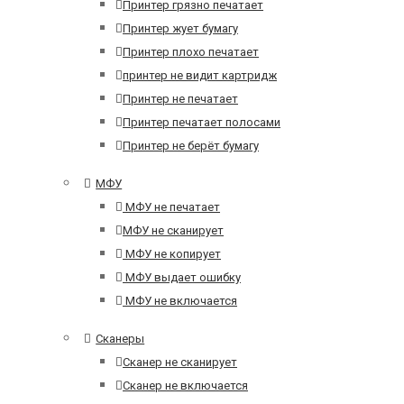
Принтер грязно печатает
Принтер жует бумагу
Принтер плохо печатает
принтер не видит картридж
Принтер не печатает
Принтер печатает полосами
Принтер не берёт бумагу
МФУ
МФУ не печатает
МФУ не сканирует
МФУ не копирует
МФУ выдает ошибку
МФУ не включается
Сканеры
Сканер не сканирует
Сканер не включается