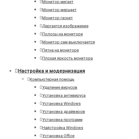
Монитор мигает
Монитор мерцает
Монитор гаснет
Дергается изображение
Полосы на мониторе
Монитор сам выключается
Пятна на мониторе
Плохая яркость монитора
Настройка и модернизация
Компьютерная помощь
Удаление вирусов
Установка антивируса
Установка Windows
Установка драйверов
Установка программ
Найстройка Windows
Установка Office