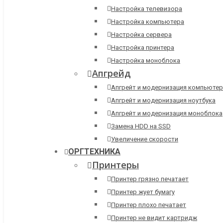
Настройка телевизора
Настройка компьютера
Настройка сервера
Настройка принтера
Настройка моноблока
Апгрейд
Апгрейт и модернизация компьютер
Апгрейт и модернизация ноутбука
Апгрейт и модернизация моноблока
Замена HDD на SSD
Увеличение скорости
ОРГТЕХНИКА
Принтеры
Принтер грязно печатает
Принтер жует бумагу
Принтер плохо печатает
Принтер не видит картридж