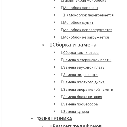
Гаснет экран моноблока
Моноблок зависает
>
Моноблок перегревается
Моноблок шумит
Моноблок перезагружается
Моноблок не загружается
Сборка и замена
Сборка компьютера
Замена материнской платы
Замена звуковой платы
Замена видеокарты
Замена жесткого диска
Замена оперативной памяти
Замена блока питания
Замена процессора
Замена кулера
ЭЛЕКТРОНИКА
Ремонт телефонов