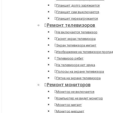
Планшет долго заряжается
Планшет сам выключается
Планшет перезагружается
Ремонт телевизоров
Не включается телевизор
Гаснет экран телевизора
Экран телевизора мигает
Изображение на телевизоре пропад
Телевизор рябит
На телевизоре нет звука
Полосы на экране телевизора
Пятна на экране телевизора
Ремонт мониторов
Монитор не включается
Компьютер не видит монитор
Монитор мигает
Монитор мерцает