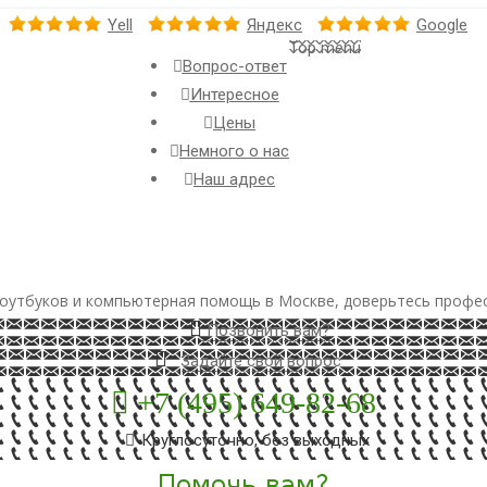
Yell
Яндекс
Google
Top menu
Вопрос-ответ
Интересное
Цены
Немного о нас
Наш адрес
оутбуков и компьютерная помощь в Москве, доверьтесь профе
Позвонить вам?
Задайте свой вопрос
+7 (495) 649-82-68
Круглосуточно, без выходных