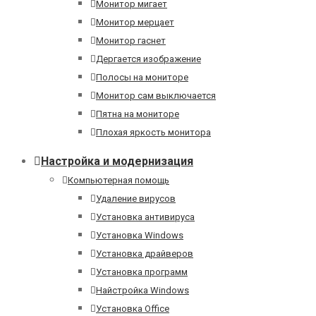
Монитор мигает
Монитор мерцает
Монитор гаснет
Дергается изображение
Полосы на мониторе
Монитор сам выключается
Пятна на мониторе
Плохая яркость монитора
Настройка и модернизация
Компьютерная помощь
Удаление вирусов
Установка антивируса
Установка Windows
Установка драйверов
Установка программ
Найстройка Windows
Установка Office