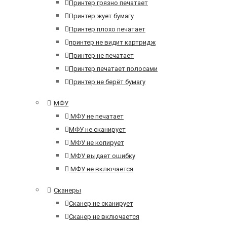
Принтер грязно печатает
Принтер жует бумагу
Принтер плохо печатает
принтер не видит картридж
Принтер не печатает
Принтер печатает полосами
Принтер не берёт бумагу
МФУ
МФУ не печатает
МФУ не сканирует
МФУ не копирует
МФУ выдает ошибку
МФУ не включается
Сканеры
Сканер не сканирует
Сканер не включается