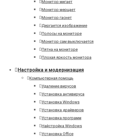
Монитор мигает
Монитор мерцает
Монитор гаснет
Дергается изображение
Полосы на мониторе
Монитор сам выключается
Пятна на мониторе
Плохая яркость монитора
Настройка и модернизация
Компьютерная помощь
Удаление вирусов
Установка антивируса
Установка Windows
Установка драйверов
Установка программ
Найстройка Windows
Установка Office