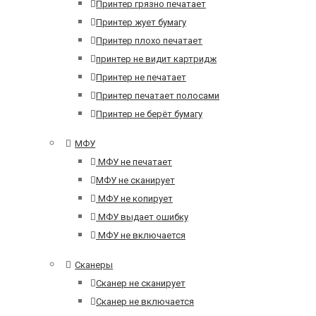
Принтер грязно печатает
Принтер жует бумагу
Принтер плохо печатает
принтер не видит картридж
Принтер не печатает
Принтер печатает полосами
Принтер не берёт бумагу
МФУ
МФУ не печатает
МФУ не сканирует
МФУ не копирует
МФУ выдает ошибку
МФУ не включается
Сканеры
Сканер не сканирует
Сканер не включается