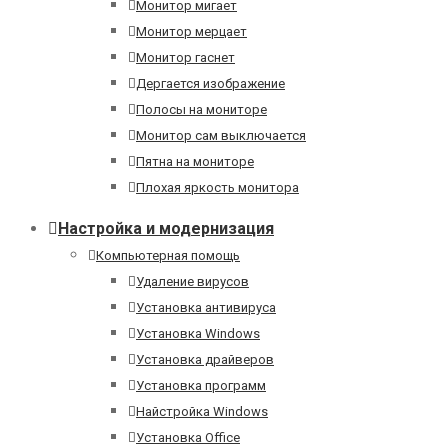
Монитор мигает
Монитор мерцает
Монитор гаснет
Дергается изображение
Полосы на мониторе
Монитор сам выключается
Пятна на мониторе
Плохая яркость монитора
Настройка и модернизация
Компьютерная помощь
Удаление вирусов
Установка антивируса
Установка Windows
Установка драйверов
Установка программ
Найстройка Windows
Установка Office