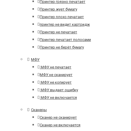
Принтер грязно печатает
Принтер жует бумагу
Принтер плохо печатает
принтер не видит картридж
Принтер не печатает
Принтер печатает полосами
Принтер не берёт бумагу
МФУ
МФУ не печатает
МФУ не сканирует
МФУ не копирует
МФУ выдает ошибку
МФУ не включается
Сканеры
Сканер не сканирует
Сканер не включается