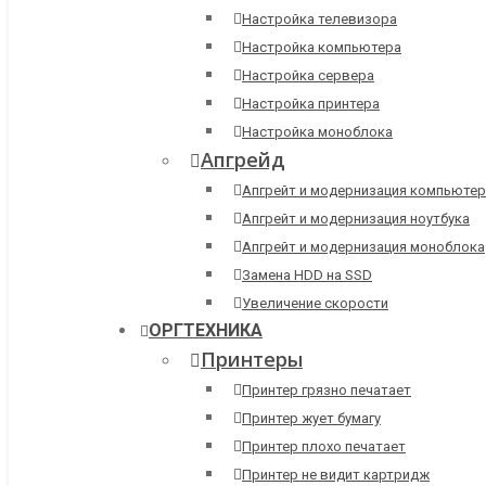
Настройка телевизора
Настройка компьютера
Настройка сервера
Настройка принтера
Настройка моноблока
Апгрейд
Апгрейт и модернизация компьютер
Апгрейт и модернизация ноутбука
Апгрейт и модернизация моноблока
Замена HDD на SSD
Увеличение скорости
ОРГТЕХНИКА
Принтеры
Принтер грязно печатает
Принтер жует бумагу
Принтер плохо печатает
Принтер не видит картридж