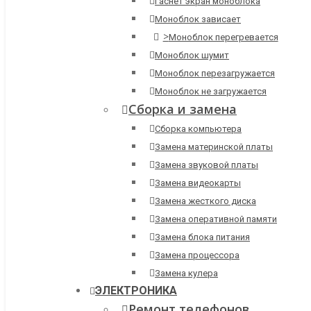
Гаснет экран моноблока
Моноблок зависает
>
Моноблок перегревается
Моноблок шумит
Моноблок перезагружается
Моноблок не загружается
Сборка и замена
Сборка компьютера
Замена материнской платы
Замена звуковой платы
Замена видеокарты
Замена жесткого диска
Замена оперативной памяти
Замена блока питания
Замена процессора
Замена кулера
ЭЛЕКТРОНИКА
Ремонт телефонов