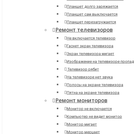
Планшет долго заряжается
Планшет сам выключается
Планшет перезагружается
Ремонт телевизоров
Не включается телевизор
Гаснет экран телевизора
Экран телевизора мигает
Изображение на телевизоре пропад
Телевизор рябит
На телевизоре нет звука
Полосы на экране телевизора
Пятна на экране телевизора
Ремонт мониторов
Монитор не включается
Компьютер не видит монитор
Монитор мигает
Монитор мерцает