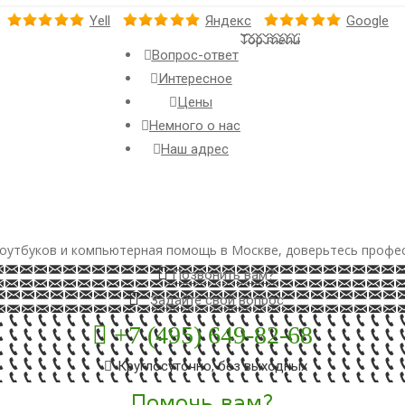
Yell
Яндекс
Google
Top menu
Вопрос-ответ
Интересное
Цены
Немного о нас
Наш адрес
оутбуков и компьютерная помощь в Москве, доверьтесь профе
Позвонить вам?
Задайте свой вопрос
+7 (495) 649-82-68
Круглосуточно, без выходных