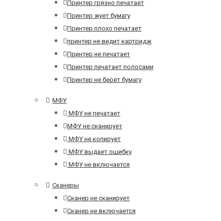
Принтер грязно печатает
Принтер жует бумагу
Принтер плохо печатает
принтер не видит картридж
Принтер не печатает
Принтер печатает полосами
Принтер не берёт бумагу
МФУ
МФУ не печатает
МФУ не сканирует
МФУ не копирует
МФУ выдает ошибку
МФУ не включается
Сканеры
Сканер не сканирует
Сканер не включается