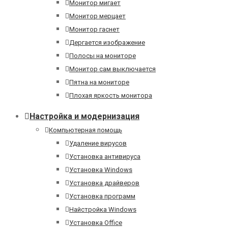
Монитор мигает
Монитор мерцает
Монитор гаснет
Дергается изображение
Полосы на мониторе
Монитор сам выключается
Пятна на мониторе
Плохая яркость монитора
Настройка и модернизация
Компьютерная помощь
Удаление вирусов
Установка антивируса
Установка Windows
Установка драйверов
Установка программ
Найстройка Windows
Установка Office