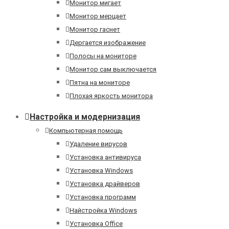
Монитор мигает
Монитор мерцает
Монитор гаснет
Дергается изображение
Полосы на мониторе
Монитор сам выключается
Пятна на мониторе
Плохая яркость монитора
Настройка и модернизация
Компьютерная помощь
Удаление вирусов
Установка антивируса
Установка Windows
Установка драйверов
Установка программ
Найстройка Windows
Установка Office