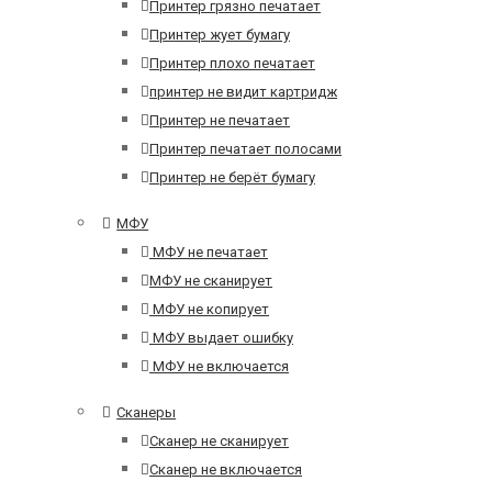
Принтер грязно печатает
Принтер жует бумагу
Принтер плохо печатает
принтер не видит картридж
Принтер не печатает
Принтер печатает полосами
Принтер не берёт бумагу
МФУ
МФУ не печатает
МФУ не сканирует
МФУ не копирует
МФУ выдает ошибку
МФУ не включается
Сканеры
Сканер не сканирует
Сканер не включается