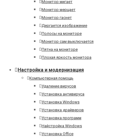
Монитор мигает
Монитор мерцает
Монитор гаснет
Дергается изображение
Полосы на мониторе
Монитор сам выключается
Пятна на мониторе
Плохая яркость монитора
Настройка и модернизация
Компьютерная помощь
Удаление вирусов
Установка антивируса
Установка Windows
Установка драйверов
Установка программ
Найстройка Windows
Установка Office