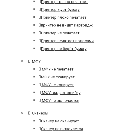
Принтер грязно печатает
Принтер жует бумагу
Принтер плохо печатает
принтер не видит картридж
Принтер не печатает
Принтер печатает полосами
Принтер не берёт бумагу
МФУ
МФУ не печатает
МФУ не сканирует
МФУ не копирует
МФУ выдает ошибку
МФУ не включается
Сканеры
Сканер не сканирует
Сканер не включается