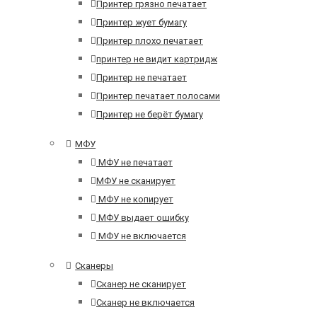
Принтер грязно печатает
Принтер жует бумагу
Принтер плохо печатает
принтер не видит картридж
Принтер не печатает
Принтер печатает полосами
Принтер не берёт бумагу
МФУ
МФУ не печатает
МФУ не сканирует
МФУ не копирует
МФУ выдает ошибку
МФУ не включается
Сканеры
Сканер не сканирует
Сканер не включается