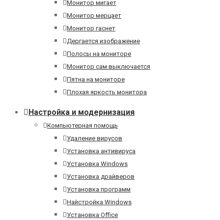
Монитор мигает
Монитор мерцает
Монитор гаснет
Дергается изображение
Полосы на мониторе
Монитор сам выключается
Пятна на мониторе
Плохая яркость монитора
Настройка и модернизация
Компьютерная помощь
Удаление вирусов
Установка антивируса
Установка Windows
Установка драйверов
Установка программ
Найстройка Windows
Установка Office