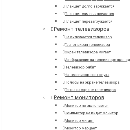
Планшет долго заряжается
Планшет сам выключается
Планшет перезагружается
Ремонт телевизоров
Не включается телевизор
Гаснет экран телевизора
Экран телевизора мигает
Изображение на телевизоре пропад
Телевизор рябит
На телевизоре нет звука
Полосы на экране телевизора
Пятна на экране телевизора
Ремонт мониторов
Монитор не включается
Компьютер не видит монитор
Монитор мигает
Монитор мерцает