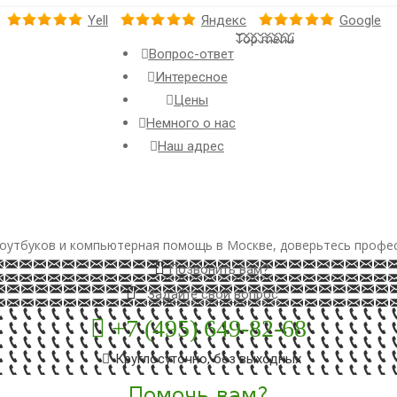
Yell
Яндекс
Google
Top menu
Вопрос-ответ
Интересное
Цены
Немного о нас
Наш адрес
оутбуков и компьютерная помощь в Москве, доверьтесь профе
Позвонить вам?
Задайте свой вопрос
+7 (495) 649-82-68
Круглосуточно, без выходных