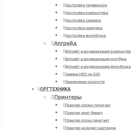
Настройка телевизора
Настройка компьютера
Настройка сервера
Настройка принтера
Настройка моноблока
Апгрейд
Апгрейт и модернизация компьютер
Апгрейт и модернизация ноутбука
Апгрейт и модернизация моноблока
Замена HDD на SSD
Увеличение скорости
ОРГТЕХНИКА
Принтеры
Принтер грязно печатает
Принтер жует бумагу
Принтер плохо печатает
Принтер не видит картридж