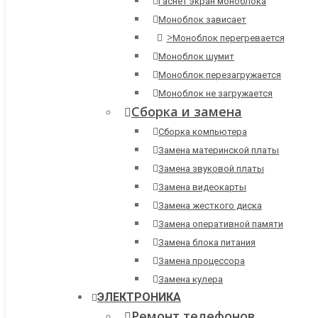
Гаснет экран моноблока
Моноблок зависает
>
Моноблок перегревается
Моноблок шумит
Моноблок перезагружается
Моноблок не загружается
Сборка и замена
Сборка компьютера
Замена материнской платы
Замена звуковой платы
Замена видеокарты
Замена жесткого диска
Замена оперативной памяти
Замена блока питания
Замена процессора
Замена кулера
ЭЛЕКТРОНИКА
Ремонт телефонов