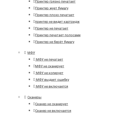
Принтер грязно печатает
Принтер жует бумагу
Принтер плохо печатает
принтер не видит картридж
Принтер не печатает
Принтер печатает полосами
Принтер не берёт бумагу
МФУ
МФУ не печатает
МФУ не сканирует
МФУ не копирует
МФУ выдает ошибку
МФУ не включается
Сканеры
Сканер не сканирует
Сканер не включается