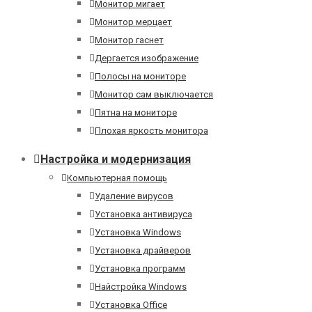
Монитор мигает
Монитор мерцает
Монитор гаснет
Дергается изображение
Полосы на мониторе
Монитор сам выключается
Пятна на мониторе
Плохая яркость монитора
Настройка и модернизация
Компьютерная помощь
Удаление вирусов
Установка антивируса
Установка Windows
Установка драйверов
Установка программ
Найстройка Windows
Установка Office