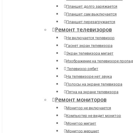
Планшет долго заряжается
Планшет сам выключается
Планшет перезагружается
Ремонт телевизоров
Не включается телевизор
Гаснет экран телевизора
Экран телевизора мигает
Изображение на телевизоре пропад
Телевизор рябит
На телевизоре нет звука
Полосы на экране телевизора
Пятна на экране телевизора
Ремонт мониторов
Монитор не включается
Компьютер не видит монитор
Монитор мигает
Монитор мерцает