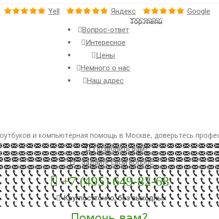
Yell
Яндекс
Google
Top menu
Вопрос-ответ
Интересное
Цены
Немного о нас
Наш адрес
оутбуков и компьютерная помощь в Москве, доверьтесь профе
Позвонить вам?
Задайте свой вопрос
+7 (495) 649-82-68
Круглосуточно, без выходных