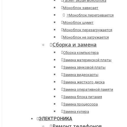
Гаснет экран моноблока
Моноблок зависает
>
Моноблок перегревается
Моноблок шумит
Моноблок перезагружается
Моноблок не загружается
Сборка и замена
Сборка компьютера
Замена материнской платы
Замена звуковой платы
Замена видеокарты
Замена жесткого диска
Замена оперативной памяти
Замена блока питания
Замена процессора
Замена кулера
ЭЛЕКТРОНИКА
Ремонт телефонов