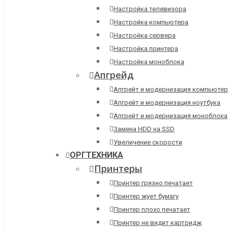
Настройка телевизора
Настройка компьютера
Настройка сервера
Настройка принтера
Настройка моноблока
Апгрейд
Апгрейт и модернизация компьютер
Апгрейт и модернизация ноутбука
Апгрейт и модернизация моноблока
Замена HDD на SSD
Увеличение скорости
ОРГТЕХНИКА
Принтеры
Принтер грязно печатает
Принтер жует бумагу
Принтер плохо печатает
Принтер не видит картридж