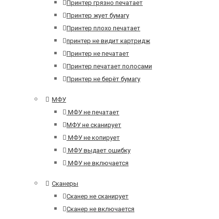
Принтер грязно печатает
Принтер жует бумагу
Принтер плохо печатает
принтер не видит картридж
Принтер не печатает
Принтер печатает полосами
Принтер не берёт бумагу
МФУ
МФУ не печатает
МФУ не сканирует
МФУ не копирует
МФУ выдает ошибку
МФУ не включается
Сканеры
Сканер не сканирует
Сканер не включается