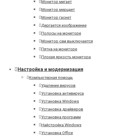
Монитор мигает
Монитор мерцает
Монитор гаснет
Дергается изображение
Полосы на мониторе
Монитор сам выключается
Пятна на мониторе
Плохая яркость монитора
Настройка и модернизация
Компьютерная помощь
Удаление вирусов
Установка антивируса
Установка Windows
Установка драйверов
Установка программ
Найстройка Windows
Установка Office