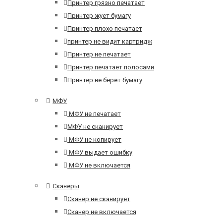
Принтер грязно печатает
Принтер жует бумагу
Принтер плохо печатает
принтер не видит картридж
Принтер не печатает
Принтер печатает полосами
Принтер не берёт бумагу
МФУ
МФУ не печатает
МФУ не сканирует
МФУ не копирует
МФУ выдает ошибку
МФУ не включается
Сканеры
Сканер не сканирует
Сканер не включается