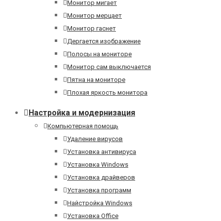
Монитор мигает
Монитор мерцает
Монитор гаснет
Дергается изображение
Полосы на мониторе
Монитор сам выключается
Пятна на мониторе
Плохая яркость монитора
Настройка и модернизация
Компьютерная помощь
Удаление вирусов
Установка антивируса
Установка Windows
Установка драйверов
Установка программ
Найстройка Windows
Установка Office