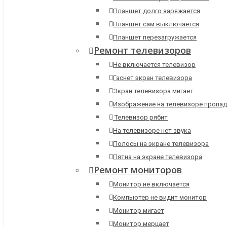
Планшет долго заряжается
Планшет сам выключается
Планшет перезагружается
Ремонт телевизоров
Не включается телевизор
Гаснет экран телевизора
Экран телевизора мигает
Изображение на телевизоре пропад
Телевизор рябит
На телевизоре нет звука
Полосы на экране телевизора
Пятна на экране телевизора
Ремонт мониторов
Монитор не включается
Компьютер не видит монитор
Монитор мигает
Монитор мерцает