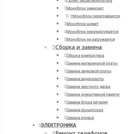
Гаснет экран моноблока
Моноблок зависает
>
Моноблок перегревается
Моноблок шумит
Моноблок перезагружается
Моноблок не загружается
Сборка и замена
Сборка компьютера
Замена материнской платы
Замена звуковой платы
Замена видеокарты
Замена жесткого диска
Замена оперативной памяти
Замена блока питания
Замена процессора
Замена кулера
ЭЛЕКТРОНИКА
Ремонт телефонов