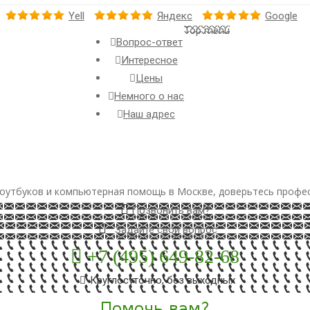
Yell
Яндекс
Google
Top menu
Вопрос-ответ
Интересное
Цены
Немного о нас
Наш адрес
оутбуков и компьютерная помощь в Москве, доверьтесь профе
Позвонить вам?
Задайте свой вопрос
+7 (495) 649-82-68
Круглосуточно, без выходных