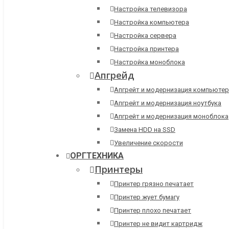
Настройка телевизора
Настройка компьютера
Настройка сервера
Настройка принтера
Настройка моноблока
Апгрейд
Апгрейт и модернизация компьютер
Апгрейт и модернизация ноутбука
Апгрейт и модернизация моноблока
Замена HDD на SSD
Увеличение скорости
ОРГТЕХНИКА
Принтеры
Принтер грязно печатает
Принтер жует бумагу
Принтер плохо печатает
Принтер не видит картридж