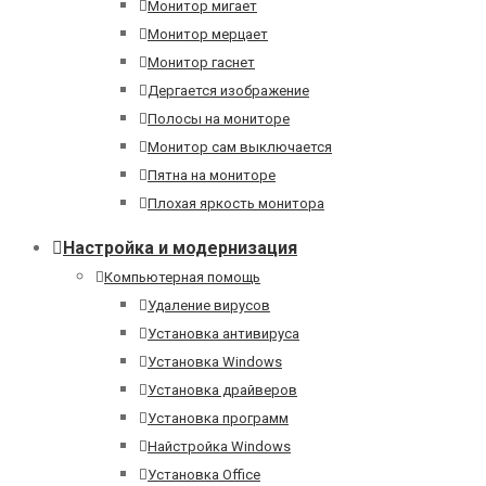
Монитор мигает
Монитор мерцает
Монитор гаснет
Дергается изображение
Полосы на мониторе
Монитор сам выключается
Пятна на мониторе
Плохая яркость монитора
Настройка и модернизация
Компьютерная помощь
Удаление вирусов
Установка антивируса
Установка Windows
Установка драйверов
Установка программ
Найстройка Windows
Установка Office