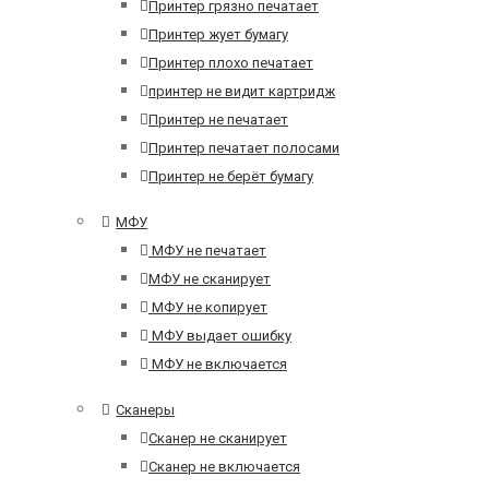
Принтер грязно печатает
Принтер жует бумагу
Принтер плохо печатает
принтер не видит картридж
Принтер не печатает
Принтер печатает полосами
Принтер не берёт бумагу
МФУ
МФУ не печатает
МФУ не сканирует
МФУ не копирует
МФУ выдает ошибку
МФУ не включается
Сканеры
Сканер не сканирует
Сканер не включается