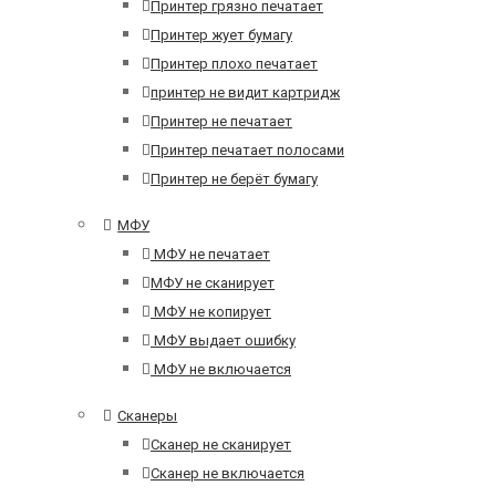
Принтер грязно печатает
Принтер жует бумагу
Принтер плохо печатает
принтер не видит картридж
Принтер не печатает
Принтер печатает полосами
Принтер не берёт бумагу
МФУ
МФУ не печатает
МФУ не сканирует
МФУ не копирует
МФУ выдает ошибку
МФУ не включается
Сканеры
Сканер не сканирует
Сканер не включается