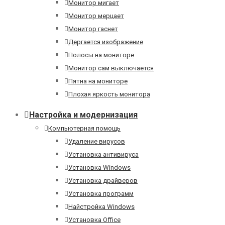
Монитор мигает
Монитор мерцает
Монитор гаснет
Дергается изображение
Полосы на мониторе
Монитор сам выключается
Пятна на мониторе
Плохая яркость монитора
Настройка и модернизация
Компьютерная помощь
Удаление вирусов
Установка антивируса
Установка Windows
Установка драйверов
Установка программ
Найстройка Windows
Установка Office