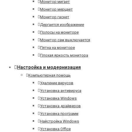
Монитор мигает
Монитор мерцает
Монитор гаснет
Дергается изображение
Полосы на мониторе
Монитор сам выключается
Пятна на мониторе
Плохая яркость монитора
Настройка и модернизация
Компьютерная помощь
Удаление вирусов
Установка антивируса
Установка Windows
Установка драйверов
Установка программ
Найстройка Windows
Установка Office