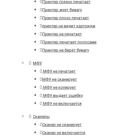
Принтер грязно печатает
Принтер жует бумагу
Принтер плохо печатает
принтер не видит картридж
Принтер не печатает
Принтер печатает полосами
Принтер не берёт бумагу
МФУ
МФУ не печатает
МФУ не сканирует
МФУ не копирует
МФУ выдает ошибку
МФУ не включается
Сканеры
Сканер не сканирует
Сканер не включается