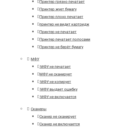
Принтер грязно печатает
Принтер жует бумагу
Принтер плохо печатает
принтер не видит картридж
Принтер не печатает
Принтер печатает полосами
Принтер не берёт бумагу
МФУ
МФУ не печатает
МФУ не сканирует
МФУ не копирует
МФУ выдает ошибку
МФУ не включается
Сканеры
Сканер не сканирует
Сканер не включается