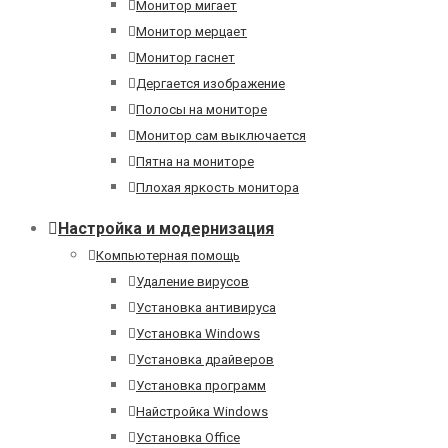
Монитор мигает
Монитор мерцает
Монитор гаснет
Дергается изображение
Полосы на мониторе
Монитор сам выключается
Пятна на мониторе
Плохая яркость монитора
Настройка и модернизация
Компьютерная помощь
Удаление вирусов
Установка антивируса
Установка Windows
Установка драйверов
Установка программ
Найстройка Windows
Установка Office